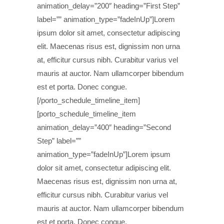
animation_delay=”200″ heading=”First Step”
label=”” animation_type=”fadeInUp”]Lorem
ipsum dolor sit amet, consectetur adipiscing
elit. Maecenas risus est, dignissim non urna
at, efficitur cursus nibh. Curabitur varius vel
mauris at auctor. Nam ullamcorper bibendum
est et porta. Donec congue.
[/porto_schedule_timeline_item]
[porto_schedule_timeline_item
animation_delay=”400″ heading=”Second
Step” label=””
animation_type=”fadeInUp”]Lorem ipsum
dolor sit amet, consectetur adipiscing elit.
Maecenas risus est, dignissim non urna at,
efficitur cursus nibh. Curabitur varius vel
mauris at auctor. Nam ullamcorper bibendum
est et porta. Donec congue.