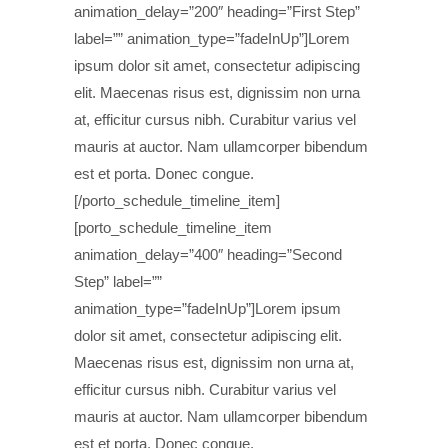
animation_delay=”200″ heading=”First Step”
label=”” animation_type=”fadeInUp”]Lorem
ipsum dolor sit amet, consectetur adipiscing
elit. Maecenas risus est, dignissim non urna
at, efficitur cursus nibh. Curabitur varius vel
mauris at auctor. Nam ullamcorper bibendum
est et porta. Donec congue.
[/porto_schedule_timeline_item]
[porto_schedule_timeline_item
animation_delay=”400″ heading=”Second
Step” label=””
animation_type=”fadeInUp”]Lorem ipsum
dolor sit amet, consectetur adipiscing elit.
Maecenas risus est, dignissim non urna at,
efficitur cursus nibh. Curabitur varius vel
mauris at auctor. Nam ullamcorper bibendum
est et porta. Donec congue.